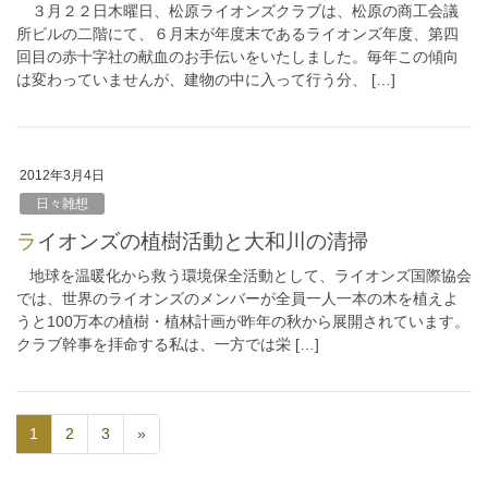
３月２２日木曜日、松原ライオンズクラブは、松原の商工会議
所ビルの二階にて、６月末が年度末であるライオンズ年度、第四
回目の赤十字社の献血のお手伝いをいたしました。毎年この傾向
は変わっていませんが、建物の中に入って行う分、 […]
2012年3月4日
日々雑想
ライオンズの植樹活動と大和川の清掃
地球を温暖化から救う環境保全活動として、ライオンズ国際協会
では、世界のライオンズのメンバーが全員一人一本の木を植えよ
うと100万本の植樹・植林計画が昨年の秋から展開されています。
クラブ幹事を拝命する私は、一方では栄 […]
1
2
3
»