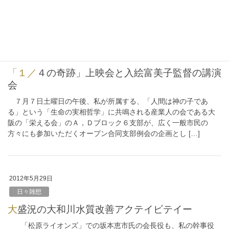
2012年7月8日
日々雑想
「１／４の奇跡」上映会と入絵富美子監督の講演
会
７月７日土曜日の午後、私が所属する、「人間は神の子であ
る」という「生命の実相哲学」に共鳴される産業人の会である大
阪の「栄える会」のＡ，Ｄブロック６支部が、広く一般市民の
方々にも参加いただくオープン合同支部例会の企画とし […]
2012年5月29日
日々雑想
大盛況の大和川水質改善アクテイビテイー
「松原ライオンズ」での坂本恵市氏の会長役も、私の幹事役