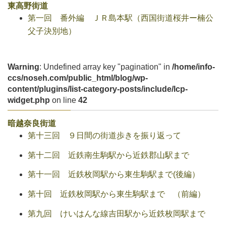
東高野街道
第一回 番外編 ＪＲ島本駅（西国街道桜井ー楠公
父子決別地）
Warning
: Undefined array key "pagination" in
/home/info-
ccs/noseh.com/public_html/blog/wp-
content/plugins/list-category-posts/include/lcp-
widget.php
on line
42
暗越奈良街道
第十三回 ９日間の街道歩きを振り返って
第十二回 近鉄南生駒駅から近鉄郡山駅まで
第十一回 近鉄枚岡駅から東生駒駅まで(後編）
第十回 近鉄枚岡駅から東生駒駅まで （前編）
第九回 けいはんな線吉田駅から近鉄枚岡駅まで