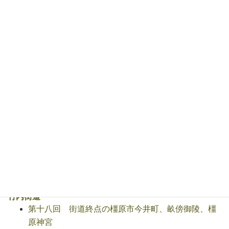
Warning
: Undefined array key "pagination" in
/home/info-
ccs/noseh.com/public_html/blog/wp-
content/plugins/list-category-posts/include/lcp-
widget.php
on line
42
竹内街道
第十八回 街道終点の橿原市今井町、畝傍御陵、橿
原神宮