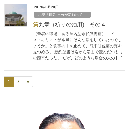
2019年6月20日
小説「転業 -自分が変われば-」
第九章（祈りの効用) その４
（筆者の職場にある屋内型永代供養墓） 「イエ
ス・キリストが本当にそんな話をしていたのでし
ょうか」と食事の手を止めて、龍平は佐藤の顔を
見つめる。 新約聖書は端から端まで読んだつもり
の龍平だった。 だが、どのような場合の人の […]
1
2
»