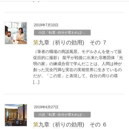
2019年7月10日
小説「転業 -自分が変われば-」
第九章（祈りの効用) その ７
（筆者の職場の商談風景。モデルさんを使って販
促目的に撮影） 龍平が戦後に出来た宗教団体「光
明の家」の練成合宿で学んだことは、人間は神が
創った完全円満な実在の実相世界に生きているの
だが、「この世」と表現して、自分の周りの環
[…]
2019年6月27日
小説「転業 -自分が変われば-」
第九章（祈りの効用) その ６