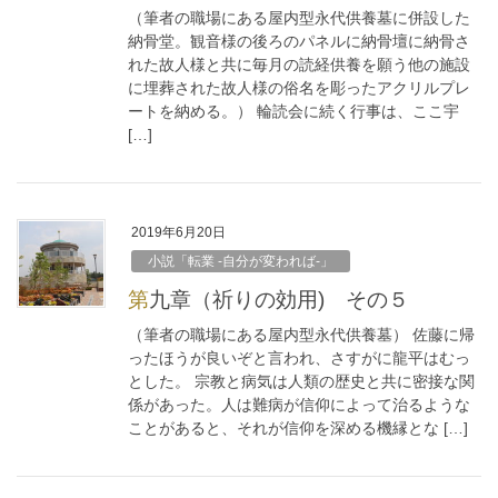
（筆者の職場にある屋内型永代供養墓に併設した
納骨堂。観音様の後ろのパネルに納骨壇に納骨さ
れた故人様と共に毎月の読経供養を願う他の施設
に埋葬された故人様の俗名を彫ったアクリルプレ
ートを納める。） 輪読会に続く行事は、ここ宇
[…]
2019年6月20日
小説「転業 -自分が変われば-」
第九章（祈りの効用) その５
（筆者の職場にある屋内型永代供養墓） 佐藤に帰
ったほうが良いぞと言われ、さすがに龍平はむっ
とした。 宗教と病気は人類の歴史と共に密接な関
係があった。人は難病が信仰によって治るような
ことがあると、それが信仰を深める機縁とな […]