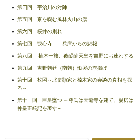
第四回 宇治川の対陣
第五回 京を睨む風林火山の旗
第六回 桜井の別れ
第七回 観心寺 ―兵庫からの悲報―
第八回 楠木一族、後醍醐天皇を吉野にお連れする
第九回 吉野朝廷（南朝）慟哭の旗揚げ
第十回 枚岡～北畠顕家と楠木家の会談の真相を探
る～
第十一回 巨星墜つ ～尊氏は天龍寺を建て、親房は
神皇正統記を著す～