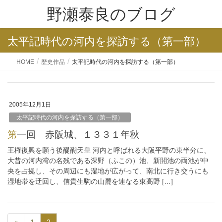
野瀬泰良のブログ
太平記時代の河内を探訪する（第一部）
HOME
歴史作品
太平記時代の河内を探訪する（第一部）
2005年12月1日
太平記時代の河内を探訪する（第一部）
第一回 赤阪城、１３３１年秋
王権復興を願う後醍醐天皇 河内と呼ばれる大阪平野の東半分に、
大昔の河内湾の名残である深野（ふこの）池、新開池の両池が中
央を占拠し、その周辺にも湿地が広がって、南北に行き交うにも
湿地帯を迂回し、信貴生駒の山麓を連なる東高野 […]