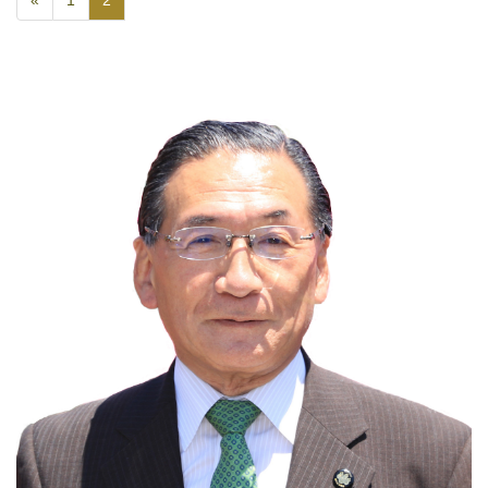
«
1
2