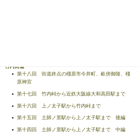
Warning
: Undefined array key "pagination" in
/home/info-
ccs/noseh.com/public_html/blog/wp-
content/plugins/list-category-posts/include/lcp-
widget.php
on line
42
竹内街道
第十八回 街道終点の橿原市今井町、畝傍御陵、橿
原神宮
第十七回 竹内峠から近鉄大阪線大和高田駅まで
第十六回 上ノ太子駅から竹内峠まで
第十五回 土師ノ里駅から上ノ太子駅まで 後編
第十四回 土師ノ里駅から上ノ太子駅まで 中編