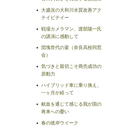
大盛況の大和川水質改善アク
テイビテイー
戦場カメラマン、渡部陽一氏
の講演に感動して
団塊世代の宴（奈良高校同窓
会）
気づきと親切こそ商売成功の
原動力
ハイブリッド車に乗り換え、
一ヶ月が経って
献血を通じて感じる我が国の
将来への憂い
春の彼岸ウイーク