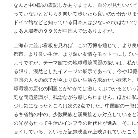
なんと中国語の表記しかありません。自分が見たいパビ
っていないとどちらを向いて歩いたら良いのか分かりま
ドイツ館などと知っている日本人は少ないのではないで
まあ入場者の９９％が中国人ではありますが。
上海市に並ぶ看板を見れば、この万博を通じて、より良
都市、より良い生活、より深い友情をモットーにしてい
ようですが、テーマ館での地球環境問題の扱いは、私が
る限り、漠然としたイメージの展示であって、今や13億
中国の人々の総てが今より良い生活を求めたい欲求と、
球環境の悪化の問題とがやがては激しくぶつかるという
刻な問題意識が、残念ながら感じられません。ほかに私
少し気になったところは次の2点でした。中国館の一階
る各省館の中の、少数民族と漢民族とが対立していると
の光があたって生活のインフラの近代化が進み、そこに
ョイしている、といった記録映画が上映されていたこと