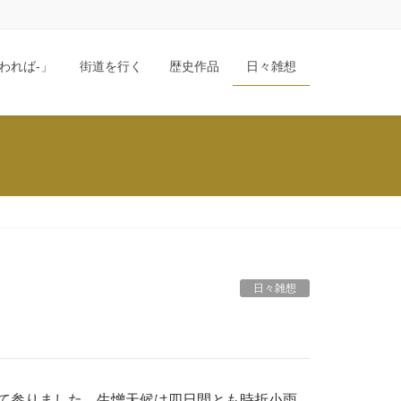
われば-」
街道を行く
歴史作品
日々雑想
日々雑想
て参りました。生憎天候は四日間とも時折小雨