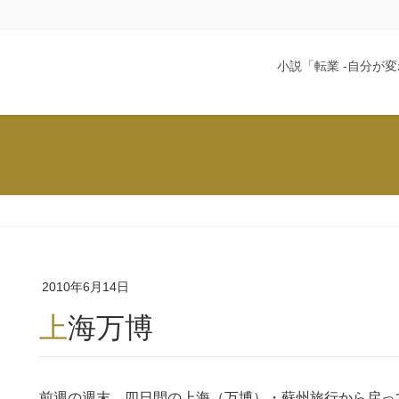
小説「転業 -自分が変
2010年6月14日
上海万博
前週の週末、四日間の上海（万博）・蘇州旅行から戻っ