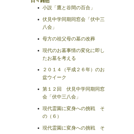
日々雑想
小説「鷹と谷間の百合」
伏見中学同期同窓会「伏中三
八会」
母方の祖父母の墓の改葬
現代のお墓事情の変化に即し
たお墓を考える
２０１４（平成２６年）のお
盆ウイーク
第１２回 伏見中学同期同窓
会「伏中三八会」
現代霊園に変身への挑戦 そ
の（６）
現代霊園に変身への挑戦 そ