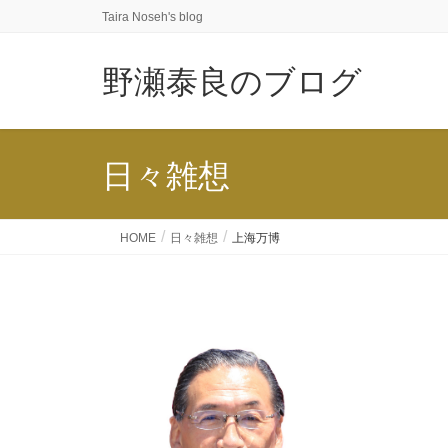
Taira Noseh's blog
野瀬泰良のブログ
日々雑想
HOME
日々雑想
上海万博