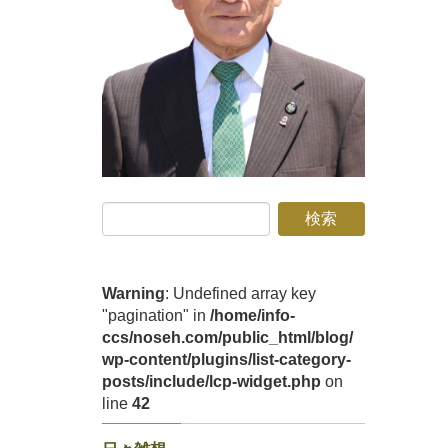
Warning
: Undefined array key
"pagination" in
/home/info-
ccs/noseh.com/public_html/blog/
wp-content/plugins/list-category-
posts/include/lcp-widget.php
on
line
42