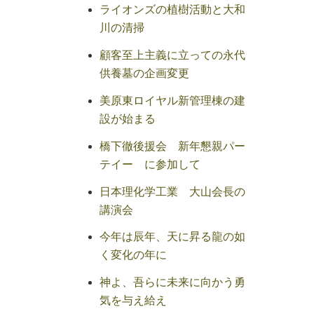
ライオンズの植樹活動と大和
川の清掃
顧客至上主義に立っての永代
供養墓の企画変更
美原東ロイヤル新管理棟の建
設が始まる
橋下徹後援会 新年懇親パー
テイー に参加して
日本理化学工業 大山会長の
講演会
今年は辰年、天に昇る龍の如
く変化の年に
神よ、吾らに未来に向かう勇
気を与え給え