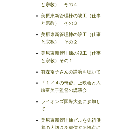
と宗教） その４
美原東新管理棟の竣工（仕事
と宗教） その３
美原東新管理棟の竣工（仕事
と宗教） その２
美原東新管理棟の竣工（仕事
と宗教）その１
有森裕子さんの講演を聴いて
「１／４の奇跡」上映会と入
絵富美子監督の講演会
ライオンズ国際大会に参加し
て
美原東新管理棟ビルを先祖供
養の大切さを発信する拠点に