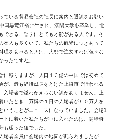
っている貿易会社の社長に案内と通訳をお願い
、中国黒竜江省に生まれ、瀋陽大学を卒業し、北
もできる、語学にとても才能がある人です。そ
の友人も多くいて、私たちの観光につきあって
料理を食べるときは、大勢で注文すれば色々な
かったですね。
話に移りますが、人口１３億の中国では初めて
会が、最も経済成長をとげた上海市で行われる
、入場者で溢れかえらない訳がありません。上
着いたとき、万博の１日の入場者が５０万人を
ということがニュースになっていました。会場1
ートに着いた私たちが中に入れたのは、開場時
分も廻った後でした。
入場者全員に会場内の地図が配られましたが、