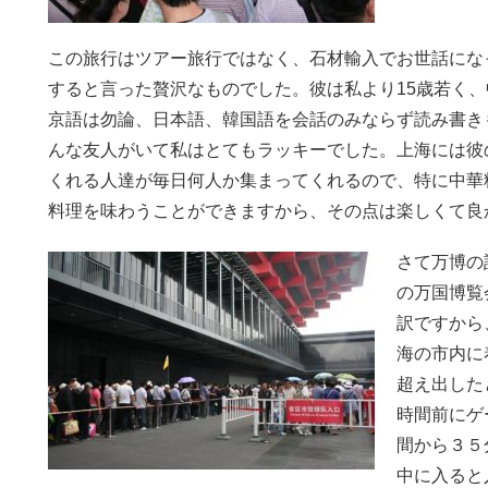
この旅行はツアー旅行ではなく、石材輸入でお世話にな
すると言った贅沢なものでした。彼は私より15歳若く
京語は勿論、日本語、韓国語を会話のみならず読み書き
んな友人がいて私はとてもラッキーでした。上海には彼
くれる人達が毎日何人か集まってくれるので、特に中華
料理を味わうことができますから、その点は楽しくて良
さて万博の
の万国博覧
訳ですから
海の市内に
超え出した
時間前にゲ
間から３５
中に入ると