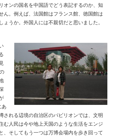
リオンの国名を中国語でどう表記するのか、知
せん。例えば、法国館はフランス館、徳国館は
しょうか。外国人には不親切だと思いました。
い
る
見
の
地
深
が
にあ
噂される辺境の自治区のパビリオンでは、文明
住む人民は今や地上天国のような生活をエンジ
と、そしてもう一つは万博会場内を歩き回って