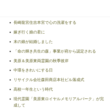
山本良一先生の講演会を開催する
栄える会有志による美原東ロイヤルの植樹
長崎龍宮住吉本宮で心の洗濯をする
嫁ぎ行く娘の君に
末の娘が結婚しました
「命の輝き共生の森」事業が府から認定される
美原＆美原東両霊園の秋季彼岸
中環をきれいにする日
リサイクル会社森田商店本社ビル落成式
高校一年生という時代
現代霊園「美原東ロイヤルメモリアルパーク」が完
成して