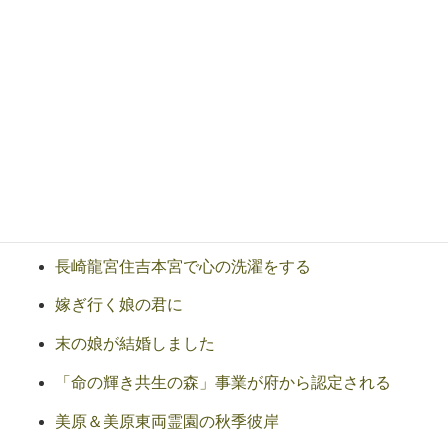
霊性の目覚めと事業経営
事業の理念と使命と指針
霊園新聞VOL20を発行して
高校一年生のクラス会
山本良一先生の講演会を開催する
栄える会有志による美原東ロイヤルの植樹
長崎龍宮住吉本宮で心の洗濯をする
嫁ぎ行く娘の君に
末の娘が結婚しました
「命の輝き共生の森」事業が府から認定される
美原＆美原東両霊園の秋季彼岸