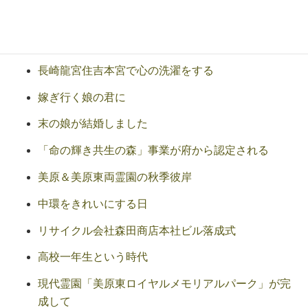
山本良一先生の講演会を開催する
栄える会有志による美原東ロイヤルの植樹
長崎龍宮住吉本宮で心の洗濯をする
嫁ぎ行く娘の君に
末の娘が結婚しました
「命の輝き共生の森」事業が府から認定される
美原＆美原東両霊園の秋季彼岸
中環をきれいにする日
リサイクル会社森田商店本社ビル落成式
高校一年生という時代
現代霊園「美原東ロイヤルメモリアルパーク」が完
成して