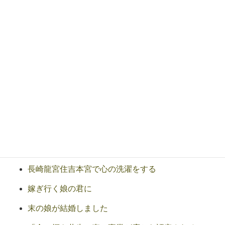
新年を迎えて
平成22年を振り返って感謝
霊性の目覚めと事業経営
事業の理念と使命と指針
霊園新聞VOL20を発行して
高校一年生のクラス会
山本良一先生の講演会を開催する
栄える会有志による美原東ロイヤルの植樹
長崎龍宮住吉本宮で心の洗濯をする
嫁ぎ行く娘の君に
末の娘が結婚しました