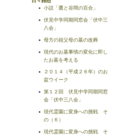
日々雑想
小説「鷹と谷間の百合」
伏見中学同期同窓会「伏中三
八会」
母方の祖父母の墓の改葬
現代のお墓事情の変化に即し
たお墓を考える
２０１４（平成２６年）のお
盆ウイーク
第１２回 伏見中学同期同窓
会「伏中三八会」
現代霊園に変身への挑戦 そ
の（６）
現代霊園に変身への挑戦 そ