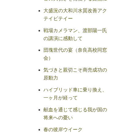
大盛況の大和川水質改善アク
テイビテイー
戦場カメラマン、渡部陽一氏
の講演に感動して
団塊世代の宴（奈良高校同窓
会）
気づきと親切こそ商売成功の
原動力
ハイブリッド車に乗り換え、
一ヶ月が経って
献血を通じて感じる我が国の
将来への憂い
春の彼岸ウイーク