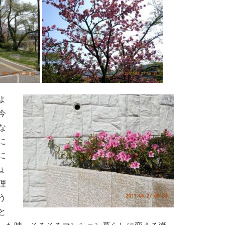
よ
今
な
に
に
ょ
理
う
と