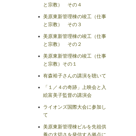
と宗教） その４
美原東新管理棟の竣工（仕事
と宗教） その３
美原東新管理棟の竣工（仕事
と宗教） その２
美原東新管理棟の竣工（仕事
と宗教）その１
有森裕子さんの講演を聴いて
「１／４の奇跡」上映会と入
絵富美子監督の講演会
ライオンズ国際大会に参加し
て
美原東新管理棟ビルを先祖供
養の大切さを発信する拠点に