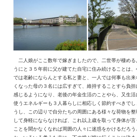
二人娘がここ数年で嫁ぎましたので、二世帯が棲める
うにと３５年前に父が建てた自宅に住み続けることは、
では老齢にならんとする私と妻と、一人では何事も出来
くなった母の３名には広すぎて、維持することすら負担
感じるようになり、老後の年金生活のことやら、又生活
使うエネルギーも３人暮らしに相応しく節約すべきでし
うし、この辺りで自分たちの周囲にある様々な荷物を整
して身軽にならなければ、これ以上歳を取って身体が言
ことを聞かなくなれば周囲の人々に迷惑をかけるだろう