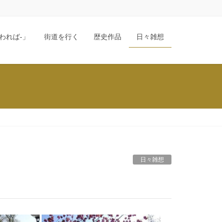
われば-」
街道を行く
歴史作品
日々雑想
日々雑想