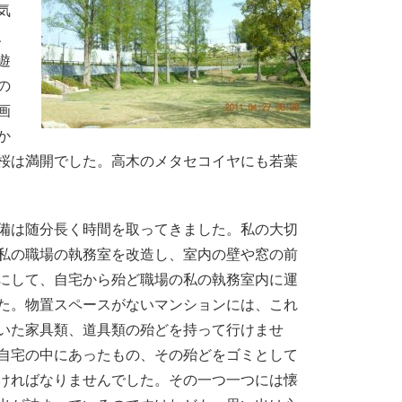
気
、
遊
の
画
か
桜は満開でした。高木のメタセコイヤにも若葉
は随分長く時間を取ってきました。私の大切
私の職場の執務室を改造し、室内の壁や窓の前
にして、自宅から殆ど職場の私の執務室内に運
た。物置スペースがないマンションには、これ
いた家具類、道具類の殆どを持って行けませ
自宅の中にあったもの、その殆どをゴミとして
ければなりませんでした。その一つ一つには懐