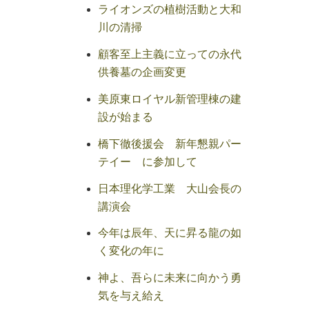
ライオンズの植樹活動と大和
川の清掃
顧客至上主義に立っての永代
供養墓の企画変更
美原東ロイヤル新管理棟の建
設が始まる
橋下徹後援会 新年懇親パー
テイー に参加して
日本理化学工業 大山会長の
講演会
今年は辰年、天に昇る龍の如
く変化の年に
神よ、吾らに未来に向かう勇
気を与え給え