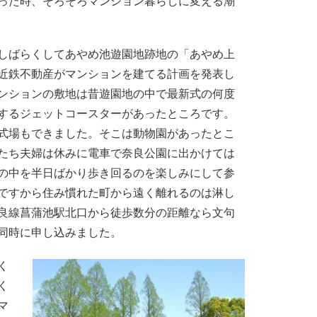
った時、そろそろマンション暮らしに変える潮
ばらくしてあやめ池遊園地跡地の「あやめ上
近鉄不動産がマンションを建てる計画を発表し
ンションの敷地は昔遊園地の中で最新式の何度
するジェットコースターがあったところです。
式場もできました。そこは動物園があったとこ
たち夫婦は休みに電車で奈良公園に出かけては
の中を半日ばかり歩き回るのを楽しみにして参
ですから住み慣れた町から遠く離れるのは淋し
良線菖蒲池駅北口から徒歩数分の距離なら文句
同時に申し込みました。
く
く
マ