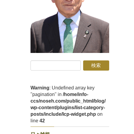
Warning
: Undefined array key
"pagination" in
/home/info-
ccs/noseh.com/public_html/blog/
wp-content/plugins/list-category-
posts/include/lcp-widget.php
on
line
42