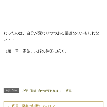
に心境は変化していた。
暗い空を見上げ、ふと「光明の家」の講演会で聞いた言葉
を思い出し、意味を考えながら歩いた。
・・・『自分が変われば、世界が変わる』 そうだ父が変
わったのは、自分が変わりつつある証拠なのかもしれな
い・・・
（第一章 家族、夫婦の絆①に続く）
カテゴリー
小説「転業 -自分が変われば-」
、
序章
序章（廃業の決断）その１２