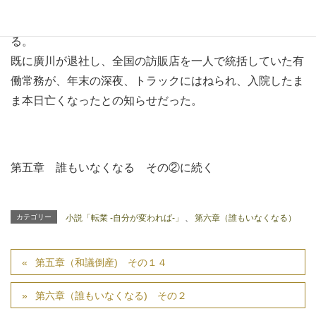
は一体どうするのだと俊平も龍平も不安に陥っていた。
そんな時に、東京から突然の絶句する悲報がもたらされ
る。
既に廣川が退社し、全国の訪販店を一人で統括していた有
働常務が、年末の深夜、トラックにはねられ、入院したま
ま本日亡くなったとの知らせだった。
第五章 誰もいなくなる その②に続く
カテゴリー
小説「転業 -自分が変われば-」
、
第六章（誰もいなくなる）
第五章（和議倒産) その１４
第六章（誰もいなくなる) その２