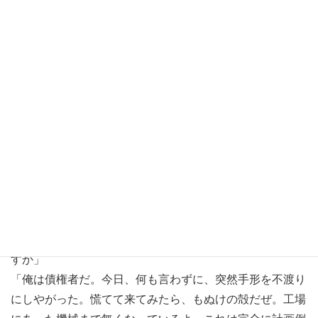
は自分だった、と龍平は溜息をつく。
手形期日の十二月二十日、龍平は意を決して兵庫県の白鳥
木工に電話を架ける。手形を小切手に交換して貰う日取り
を打ち合わせなければならないからだ。
しかし電話は向こうで鳴り続けるが、いつまで待っても誰
も出ない。
平日なのに、どうしたのだろう、と待っているとやっと相
手が出た。
「あんた誰」と龍平に向こうが尋ねてくる。
「そちらこそどなた様ですか。白鳥木工の方ではないので
すか」
「俺は債権者だ。今日、何も言わずに、突然手形を不渡り
にしやがった。慌てて来てみたら、もぬけの殻だぜ。工場