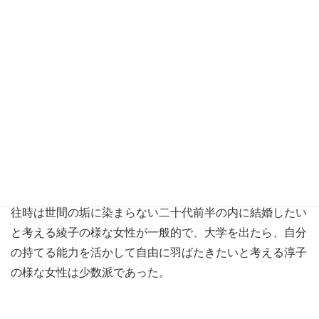
十二月の初め、前期が終わり、龍平は卒業に必要な単位て
取得してほっとしたところで、久しぶりに綾子に会った。
学園前のレストランだ。
綾子は重い口を開いて、龍平に告げたのは、縁談が纏まっ
たから、二人で逢うのは今夜きりにしようということだっ
た。
龍平には、是非もなしだった。交際している間、綾子の気
持ちを察しながら、親の同意なしでは求婚できない龍平だ
ったから。
往時は世間の垢に染まらない二十代前半の内に結婚したい
と考える綾子の様な女性が一般的で、大学を出たら、自分
の持てる能力を活かして自由に羽ばたきたいと考える淳子
の様な女性は少数派であった。